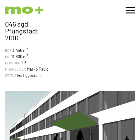
046 sgd
Pfungstadt
2010
3.450 m²
BGF
11.800 m³
BRI
1-3
LEISTUNG
Marko Pavic
MITARBEITER
Fertiggestellt
STATUS